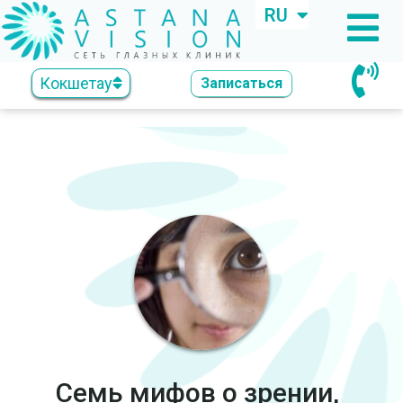
RU
KZ
Кокшетау
Записаться
Семь мифов о зрении,