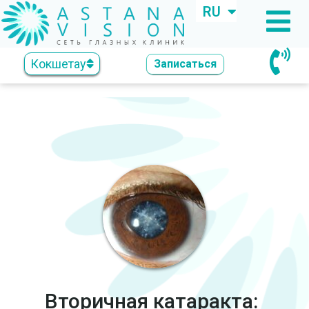
RU
KZ
Кокшетау
Записаться
Вторичная катаракта: