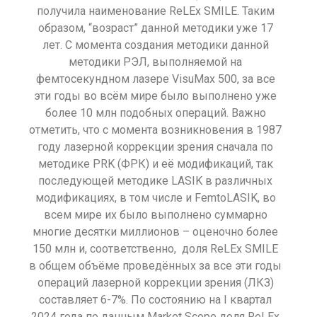
получила наименование ReLEx SMILE. Таким
образом, “возраст” данной методики уже 17
лет. С момента создания методики данной
методики РЭЛ, выполняемой на
фемтосекундном лазере VisuMax 500, за все
эти годы во всём мире было выполнено уже
более 10 млн подобных операций. Важно
отметить, что с момента возникновения в 1987
году лазерной коррекции зрения сначала по
методике PRK (ФРК) и её модификаций, так
последующей методике LASIK в различных
модификациях, в том числе и FemtoLASIK, во
всем мире их было выполнено суммарно
многие десятки миллионов – оценочно более
150 млн и, соответственно, доля ReLEx SMILE
в общем объёме проведённых за все эти годы
операций лазерной коррекции зрения (ЛКЗ)
составляет 6-7%. По состоянию на I квартал
2024 года по данным Market Scope доля ReLEx