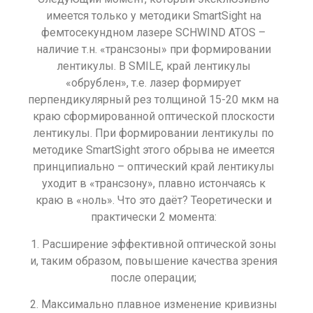
имеется только у методики SmartSight на
фемтосекундном лазере SCHWIND ATOS –
наличие т.н. «трансзоны» при формировании
лентикулы. В SMILE, край лентикулы
«обрублен», т.е. лазер формирует
перпендикулярный рез толщиной 15-20 мкм на
краю сформированной оптической плоскости
лентикулы. При формировании лентикулы по
методике SmartSight этого обрыва не имеется
принципиально – оптический край лентикулы
уходит в «трансзону», плавно истончаясь к
краю в «ноль». Что это даёт? Теоретически и
практически 2 момента:
1. Расширение эффективной оптической зоны
и, таким образом, повышение качества зрения
после операции;
2. Максимально плавное изменение кривизны