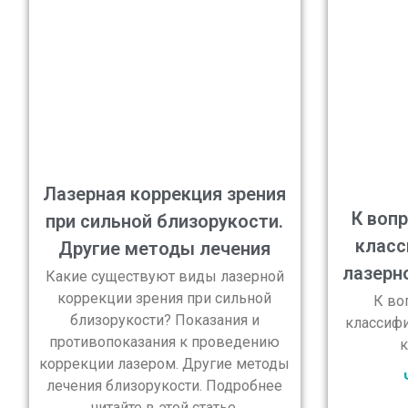
Лазерная коррекция зрения
К воп
при сильной близорукости.
класс
Другие методы лечения
лазерн
Какие существуют виды лазерной
коррекции зрения при сильной
К во
близорукости? Показания и
классифи
противопоказания к проведению
к
коррекции лазером. Другие методы
лечения близорукости. Подробнее
читайте в этой статье.