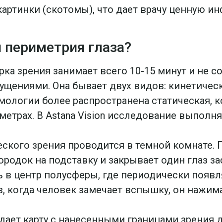
картинки (скотомы), что дает врачу ценную 
.
 периметрия глаза?
ка зрения занимает всего 10-15 минут и не 
ениями. Она бывает двух видов: кинетическ
ологии более распространена статическая, к
етрах. В Astana Vision исследование выполня
ского зрения проводится в темной комнате. П
ородок на подставку и закрывает один глаз з
ь в центр полусферы, где периодически появ
, когда человек замечает вспышку, он нажим
ает карту с нанесенными границами зрения д