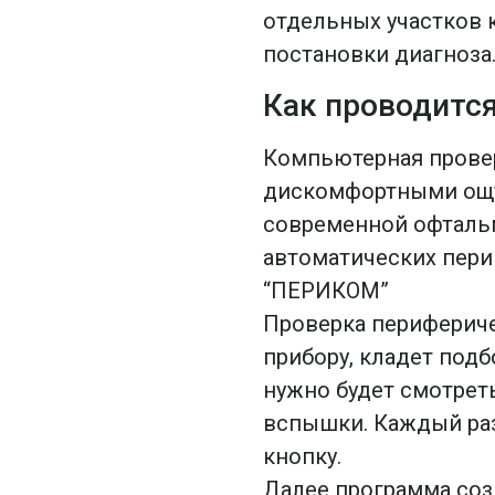
отдельных участков 
постановки диагноза
Как проводится
Компьютерная провер
дискомфортными ощущ
современной офтальм
автоматических перим
“ПЕРИКОМ”
Проверка перифериче
прибору, кладет подб
нужно будет смотрет
вспышки. Каждый раз
кнопку.
Далее программа созд