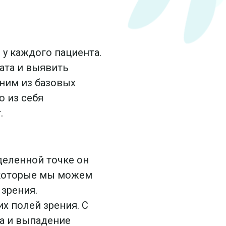
я
у каждого пациента.
ата и выявить
дним из базовых
о из себя
.
деленной точке он
 которые мы можем
 зрения.
х полей зрения. С
а и выпадение