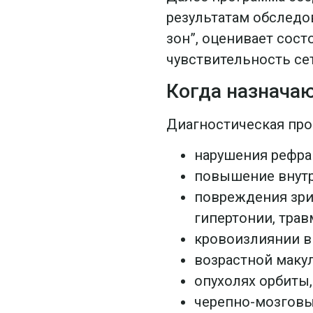
результатам обследо
зон”, оценивает сост
чувствительность се
Когда назнача
Диагностическая про
нарушения рефрак
повышение внутр
повреждения зри
гипертонии, трав
кровоизлиянии в 
возрастной маку
опухолях орбиты,
черепно-мозговы