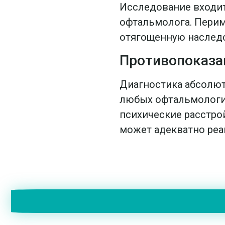
Исследование входит
офтальмолога. Пери
отягощенную наследс
Противопоказа
Диагностика абсолют
любых офтальмологич
психические расстрой
может адекватно реаг