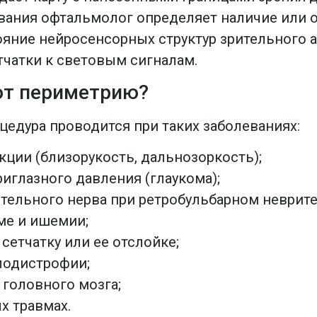
вания офтальмолог определяет наличие или о
ояние нейросенсорных структур зрительного а
тчатки к световым сигналам.
ют периметрию?
цедура проводится при таких заболеваниях:
ции (близорукость, дальнозоркость);
иглазного давления (глаукома);
тельного нерва при ретробульбарном неврите
ме и ишемии;
сетчатку или ее отслойке;
лодистрофии;
 головного мозга;
х травмах.