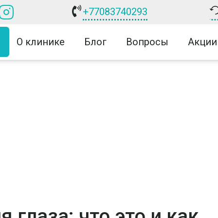
+77083740293
О клинике
Блог
Вопросы
Акции
 глаза: что это и как