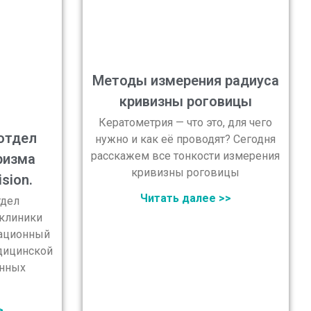
Методы измерения радиуса
кривизны роговицы
Кератометрия — что это, для чего
отдел
нужно и как её проводят? Сегодня
расскажем все тонкости измерения
ризма
кривизны роговицы
sion.
Читать далее >>
дел
 клиники
вационный
дицинской
анных
>