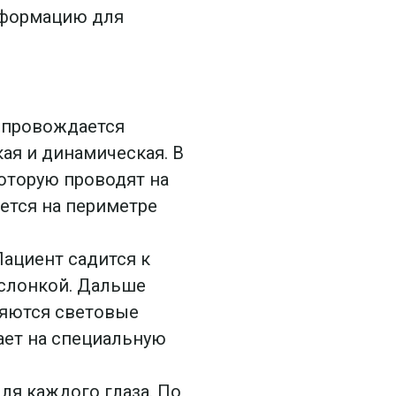
информацию для
сопровождается
ая и динамическая. В
оторую проводят на
ется на периметре
ациент садится к
аслонкой. Дальше
ляются световые
ает на специальную
ля каждого глаза. По