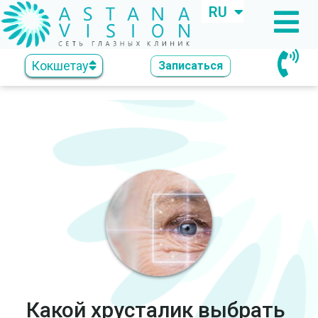
RU
KZ
Кокшетау
Записаться
Какой хрусталик выбрать