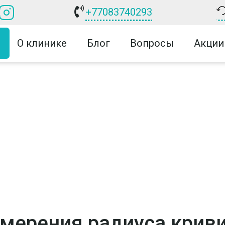
+77083740293
О клинике
Блог
Вопросы
Акции
мерения радиуса крив