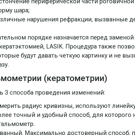
стончение периферической части роговичной 
орму шара;
азличные нарушения рефракции, вызванные д
ательном порядке назначается перед заменой 
ератэктомией, LASIK. Процедура также позво
оторые будут давать четкую картинку и не в
зу.
мометрии (кератометрии)
ь 3 способа проведения изменений:
мерить радиус кривизны, используют линейку
олее точный и удобный способ, для которого
тальмометр.
анный. Максимально достоверный способ, п