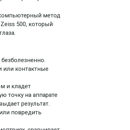
й компьютерный метод
Zeiss 500, который
лаза.
 безболезненно.
и или контактные
м и кладет
ю точку на аппарате
выдает результат.
 или повредить
иоптриях, сравнивает