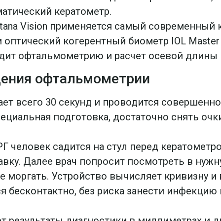
матический кератометр.
stana Vision применяется самый современны
оптический когерентный биометр IOL Master 
ит офтальмометрию и расчет осевой длины г
дения офтальмометрии
ет всего 30 секунд и проводится совершенно
пециальная подготовка, достаточно снять очк
Г человек садится на стул перед кератометро
вку. Далее врач попросит посмотреть в нужну
е моргать. Устройство вычисляет кривизну и 
я бесконтактно, без риска занести инфекцию
т результаты диагностики в миллиметрах и д