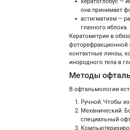
кератоглобус — и
она принимает ф
астигматизм — р
глазного яблока.
Кератометрия в обяз
фоторефракционной к
контактные линзы, к
инородного тела в гла
Методы офталь
В офтальмологии ест
Ручной. Чтобы из
Механический. Б
специальный оф
Компьютеризиров