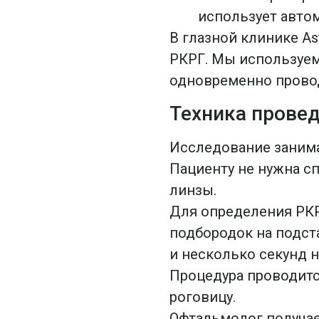
использует авто
В глазной клинике A
РКРГ. Мы используем 
одновременно провод
Техника прове
Исследование занима
Пациенту не нужна с
линзы.
Для определения РКР
подбородок на подста
и несколько секунд н
Процедура проводитс
роговицу.
Офтальмолог получае