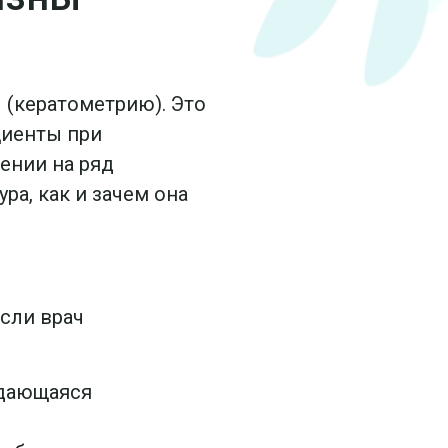
 (кератометрию). Это
циенты при
ении на ряд
ра, как и зачем она
если врач
ждающаяся