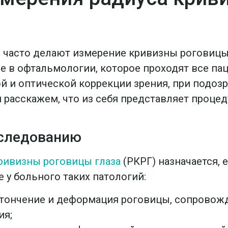
 часто делают измерение кривизны роговицы
е в офтальмологии, которое проходят все па
й и оптической коррекции зрения, при подозр
 расскажем, что из себя представляет процеду
сследованию
ривизны роговицы глаза
(РКРГ) назначается, 
 у больного таких патологий:
стончение и деформация роговицы, сопрово
ия;