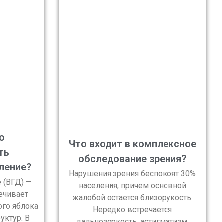
о
Что входит в комплексное
ть
обследование зрения?
ление?
Нарушения зрения беспокоят 30%
 (ВГД) —
населения, причем основной
ечивает
жалобой остается близорукость.
го яблока
Нередко встречается
уктур. В
дальнозоркость, астигматизм,