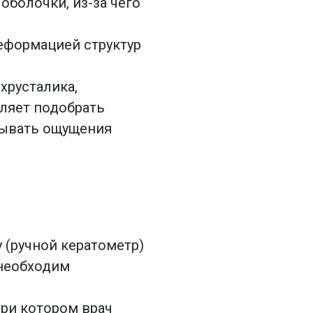
оболочки, из-за чего
еформацией структур
хрусталика,
ляет подобрать
ызывать ощущения
 (ручной кератометр)
 необходим
ри котором врач