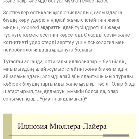
және нақты әлемде болуы мүмкін емес нәрсе.
Зерттеулер оптикалық иллюзиялардың ғалымдарға
біздің көру үдерісінің қалай жұмыс істейтінін және
мидың көрнекі ақпаратты қалай түсіндіретінін жақсы
түсінуге көмектесетінін көрсетеді. Оларды сезім және
когнитивті үдерістерді зерттеу үшін психология мен
нейробиологияда да қолдануға болады.
Тұтастай алғанда, оптикалық иллюзиялар – бұл біздің
миымыздың қалай жұмыс істейтіні және біз өзіміздің
айналамыздағы әлемді қалай қабылдайтынымыз туралы
көбірек білудің тартымды және қызықты тәсілі. Олар бізді
шатастырып, таң қалдыруы мүмкін болса да, олар
сонымен қатар… *(мәтін аяқталмаған)*