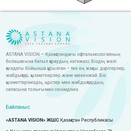
ASTANA VISION — Қазақстандағы офтальмологияның
болашағына батыл қараудың нәтижесі. Біздің желі
қағидаты бойынша құрылған – тек ең жақсы: дәрігерлер,
жабдықтар, қызметкерлер және мекенжай. Біз
қызметтеріміздің, әдістер мен жабдықтардың
сапасына толығымен сенімдіміз.
Байланыс
«ASTANA VISION» ЖШС
Қазақстан Республикасы