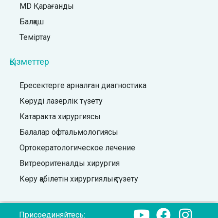
MD Қарағанды
Балқаш
Теміртау
Қызметтер
Ересектерге арналған диагностика
Көруді лазерлік түзету
Катаракта хирургиясы
Балалар офтальмологиясы
Ортокератологическое лечение
Витреоритеналды хирургия
Көру қабілетін хирургиялық түзету
Присоединяйтесь: