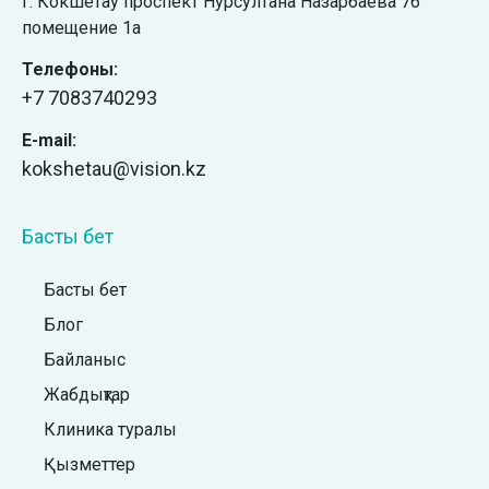
г. Кокшетау проспект Нурсултана Назарбаева 76
помещение 1а
Телефоны:
+7
7083740293
E-mail:
kokshetau@vision.kz
Басты бет
Басты бет
Блог
Байланыс
Жабдықтар
Клиника туралы
Қызметтер