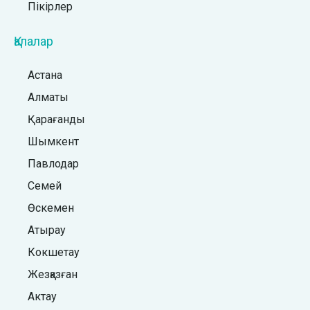
Пікірлер
Қалалар
Астана
Алматы
Қарағанды
Шымкент
Павлодар
Семей
Өскемен
Атырау
Кокшетау
Жезқазған
Актау