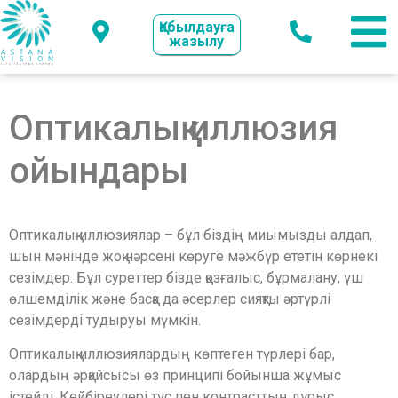
Қабылдауға
жазылу
Оптикалық иллюзия
ойындары
Оптикалық иллюзиялар – бұл біздің миымызды алдап,
шын мәнінде жоқ нәрсені көруге мәжбүр ететін көрнекі
сезімдер. Бұл суреттер бізде қозғалыс, бұрмалану, үш
өлшемділік және басқа да әсерлер сияқты әртүрлі
сезімдерді тудыруы мүмкін.
Оптикалық иллюзиялардың көптеген түрлері бар,
олардың әрқайсысы өз принципі бойынша жұмыс
істейді. Кейбіреулері түс пен контрасттың дұрыс