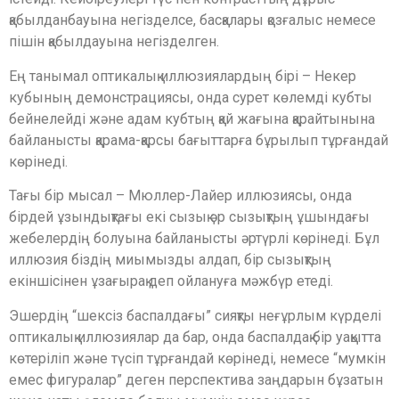
қабылданбауына негізделсе, басқалары қозғалыс немесе
пішін қабылдауына негізделген.
Ең танымал оптикалық иллюзиялардың бірі – Некер
кубының демонстрациясы, онда сурет көлемді кубты
бейнелейді және адам кубтың қай жағына қарайтынына
байланысты қарама-қарсы бағыттарға бұрылып тұрғандай
көрінеді.
Тағы бір мысал – Мюллер-Лайер иллюзиясы, онда
бірдей ұзындықтағы екі сызық әр сызықтың ұшындағы
жебелердің болуына байланысты әртүрлі көрінеді. Бұл
иллюзия біздің миымызды алдап, бір сызықтың
екіншісінен ұзағырақ деп ойлануға мәжбүр етеді.
Эшердің “шексіз баспалдағы” сияқты неғұрлым күрделі
оптикалық иллюзиялар да бар, онда баспалдақ бір уақытта
көтеріліп және түсіп тұрғандай көрінеді, немесе “мумкін
емес фигуралар” деген перспектива заңдарын бұзатын