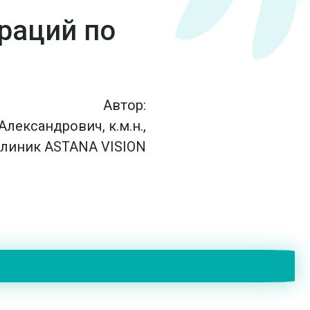
раций по
Автор:
лександрович, к.м.н.,
клиник ASTANA VISION