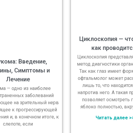
Циклоскопия — что
как проводитс
Циклоскопия представля
укома: Введение,
метод диагностики орган
ины, Симптомы и
Так как глаз имеет фор
офтальмолог может рас
Лечение
лишь то, что находитс
ма — одно из наиболее
напротив него. А такая 
траненных заболеваний
позволяет осмотреть 
яющее на зрительный нерв
яблоко полностью, вкр
ящее к прогрессирующей
ния и, в конечном итоге, к
Читать далее >
слепоте, если