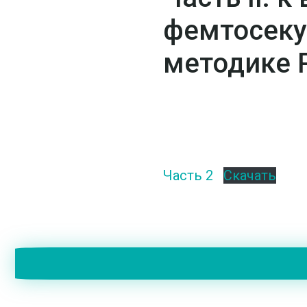
фемтосеку
методике 
Часть 2
Скачать