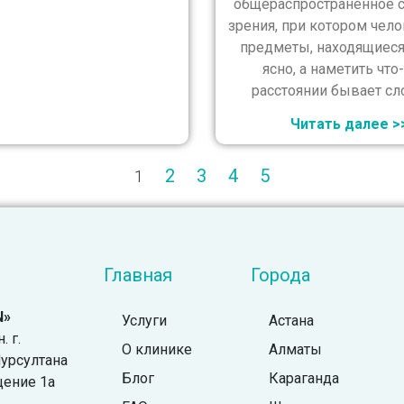
общераспространенное с
зрения, при котором чел
предметы, находящиеся
ясно, а наметить что-
расстоянии бывает сл
Читать далее >
2
3
4
5
1
Главная
Города
N»
Услуги
Астана
 г.
О клинике
Алматы
урсултана
Блог
Караганда
щение 1а