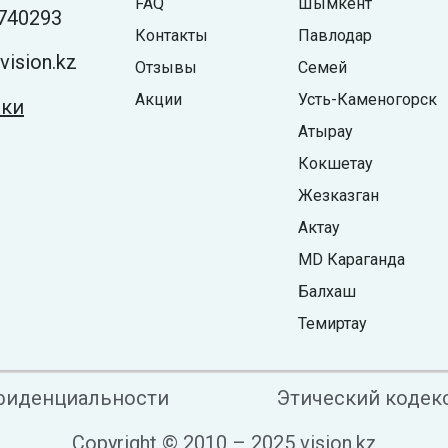
FAQ
Шымкент
740293
Контакты
Павлодар
ision.kz
Отзывы
Семей
Акции
Усть-Каменогорск
жки
Атырау
Кокшетау
Жезказган
Актау
MD Караганда
Балхаш
Темиртау
фиденциальности
Этический кодек
Copyright © 2010 – 2025 vision.kz