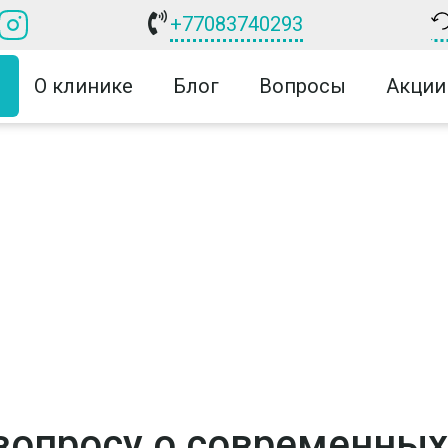
+77083740293
О клинике
Блог
Вопросы
Акции
к вопросу о современных