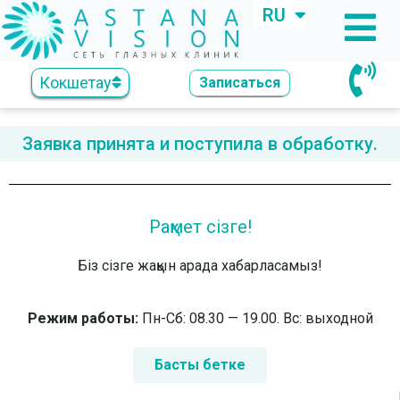
RU
KZ
Кокшетау
Записаться
Заявка принята и поступила в обработку.
Рақмет сізге!
Біз сізге жақын арада хабарласамыз!
Режим работы:
Пн-Сб: 08.30 — 19.00. Вс: выходной
Басты бетке