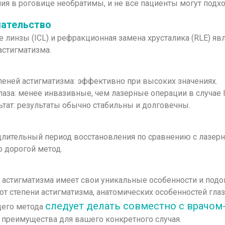
ия в роговице необратимы, и не все пациенты могут подхо
шательство
линзы (ICL) и рефракционная замена хрусталика (RLE) я
астигматизма.
еней астигматизма: эффективно при высоких значениях.
лаза: менее инвазивные, чем лазерные операции в случае I
тат: результаты обычно стабильны и долговечны.
длительный период восстановления по сравнению с лазерн
о дорогой метод.
астигматизма имеет свои уникальные особенности и подо
от степени астигматизма, анатомических особенностей глаз
следует делать совместно с врачо
щего метода
и преимущества для вашего конкретного случая.