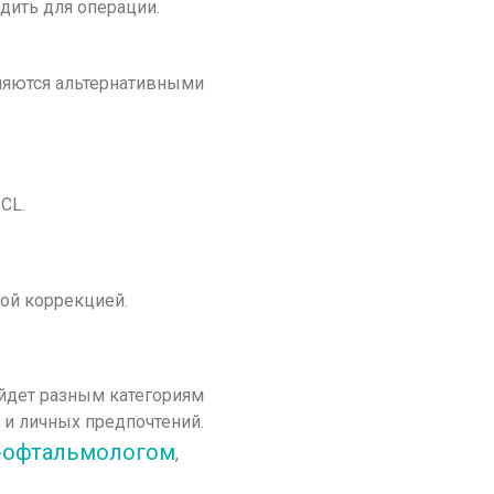
дить для операции.
вляются альтернативными
CL.
ой коррекцией.
йдет разным категориям
 и личных предпочтений.
м-офтальмологом
,