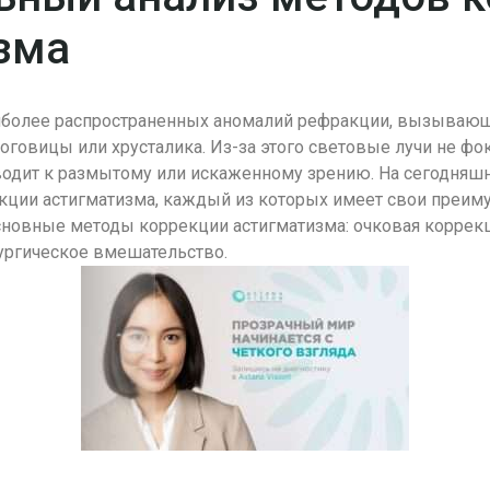
зма
аиболее распространенных аномалий рефракции, вызывающ
говицы или хрусталика. Из-за этого световые лучи не фок
водит к размытому или искаженному зрению. На сегодняш
ции астигматизма, каждый из которых имеет свои преиму
сновные методы коррекции астигматизма: очковая коррекц
ургическое вмешательство.