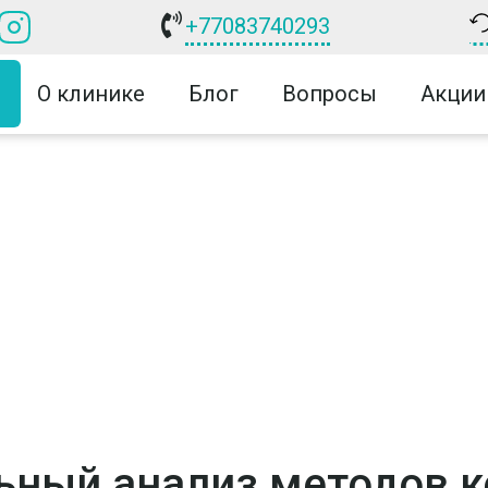
+77083740293
О клинике
Блог
Вопросы
Акции
ьный анализ методов 