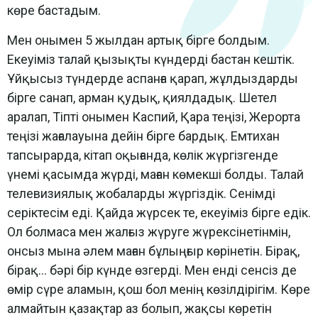
көре бастадым.
Мен онымен 5 жылдан артық бірге болдым.
Екеуіміз талай қызықты күндерді бастан кештік.
Ұйқысыз түндерде аспанға қарап, жұлдыздарды
бірге санап, арман қудық, қиялдадық. Шетел
аралап, Тіпті онымен Каспий, Қара теңізі, Жерорта
теңізі жағалауына дейін бірге бардық. Емтихан
тапсырарда, кітап оқығанда, көлік жүргізгенде
үнемі қасымда жүрді, маған көмекші болды. Талай
телевизиялық жобаларды жүргіздік. Сенімді
серіктесім еді. Қайда жүрсек те, екеуіміз бірге едік.
Ол болмаса мен жалғыз жүруге жүрексінетінмін,
онсыз мына әлем маған бұлыңғыр көрінетін. Бірақ,
бірақ… бәрі бір күнде өзгерді. Мен енді сенсіз де
өмір сүре аламын, қош бол менің көзілдірігім. Көре
алмайтын қазақтар аз болып, жақсы көретін