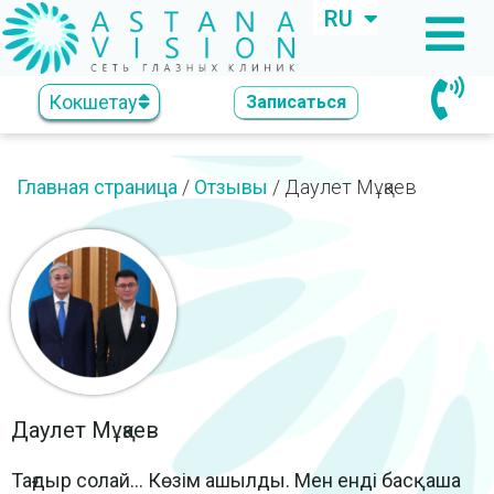
RU
KZ
Кокшетау
Записаться
Главная страница
/
Отзывы
/
Даулет Мұқаев
Даулет Мұқаев
Тағдыр солай… Көзім ашылды. Мен енді басқаша