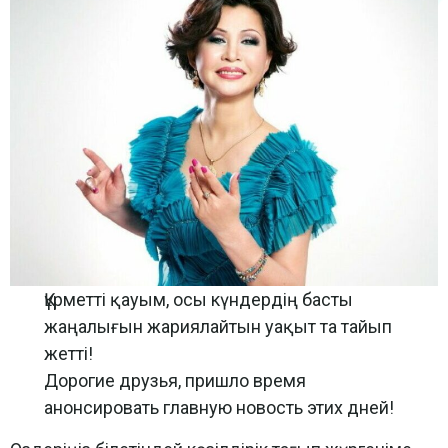
Құрметті қауым, осы күндердің басты
жаңалығын жариялайтын уақыт та тайып
жетті!
Дорогие друзья, пришло время
анонсировать главную новость этих дней!