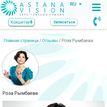
RU
KZ
Кокшетау
Записаться
Главная страница
/
Отзывы
/
Роза Рымбаева
Роза Рымбаева