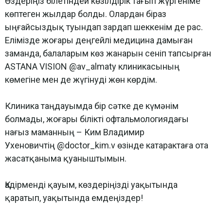
Өздеріңіз білетіндей көзілдірік тағып жүргеніме
көптеген жылдар болды. Олардан біраз
ыңғайсыздық туындап зардап шеккенім де рас.
Елімізде жоғары деңгейлі медицина дамыған
заманда, балаларым көз жанарын сеніп тапсырған
ASTANA VISION
@av_almaty
клиникасының
көмегіне мен де жүгінуді жөн көрдім.
Клиника таңдауымда бір сәтке де күмәнім
болмады, жоғары білікті офтальмологиядағы
нағыз маманның – Ким Владимир
Ухеновичтің
@doctor_kim
.v өзінде катарактаға ота
жасатқаныма қуаныштымын.
Қадірменді қауым, көздеріңізді уақытында
қаратып, уақытында емдеңіздер!