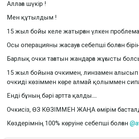
Аллаға шүкір !
Мен құтылдым !
15 жыл бойы келе жатырған үлкен пробле
Осы операцияны жасауға себепші болған бір
Барлық очки тағатын жандарға жұғысты болсын
15 жыл бойына очкимен, линзамен алысып к
очкиді көзіммен көре алмай қолыммен си
Енді бұның бәрі артта қалды….
Очкисіз, ӨЗ КӨЗІММЕН ЖАҢА өмірім бастал
Көздерімнің 100% көруіне себепші болған
@a