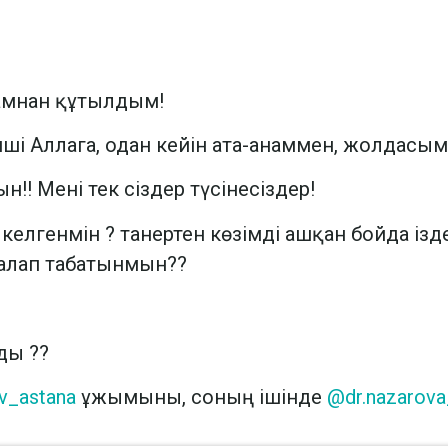
мамнан құтылдым!
інші Аллага, одан кейін ата-анаммен, жолдасы
!! Мені тек сіздер түсінесіздер!
елгенмін ? танертен көзімді ашқан бойда ізд
палап табатынмын??
ды ??
v_astana
ұжымыны, соның ішінде
@dr.nazarova