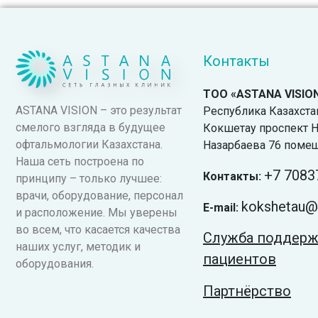
Контакты
ТОО «ASTANA VISIO
ASTANA VISION – это результат
Республика Казахстан.
смелого взгляда в будущее
Кокшетау проспект Н
офтальмологии Казахстана.
Назарбаева 76 поме
Наша сеть построена по
+7
7083
Контакты:
принципу – только лучшее:
врачи, оборудование, персонал
kokshetau@v
E-mail:
и расположение. Мы уверены
во всем, что касается качества
Служба поддер
наших услуг, методик и
пациентов
оборудования.
Партнёрство