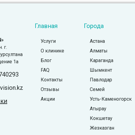
Главная
Города
N»
Услуги
Астана
 г.
О клинике
Алматы
урсултана
Блог
Караганда
щение 1а
FAQ
Шымкент
740293
Контакты
Павлодар
ision.kz
Отзывы
Семей
Акции
Усть-Каменогорск
жки
Атырау
Кокшетау
Жезказган