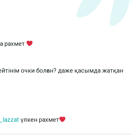
ма рахмет
ейтінім очки болған? даже қасымда жатқан
_lazzat
үлкен рахмет