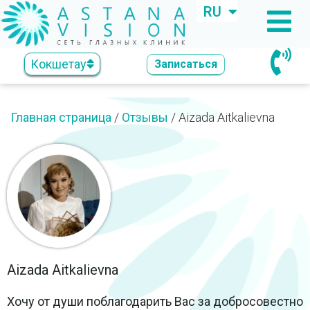
RU
KZ
Кокшетау
Записаться
Главная страница
/
Отзывы
/
Aizada Aitkalievna
Aizada Aitkalievna
Хочу от души поблагодарить Вас за добросовестно