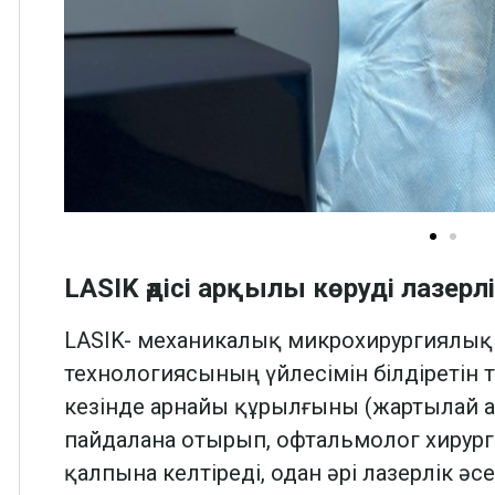
LASIK әдісі арқылы көруді лазерл
LASIK- механикалық микрохирургиялық 
технологиясының үйлесімін білдіретін 
кезінде арнайы құрылғыны (жартылай 
пайдалана отырып, офтальмолог хирург 
қалпына келтіреді, одан әрі лазерлік әс