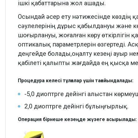
ішкі қабаттарына жол ашады.
Осындай әсер ету нәтижесінде көздің 
сәулелерінің дұрыс қабылдануы және ке
шоғырлануы, жоғалған көру өткірлігін қа
оптикалық параметрлерін өзгертеді. Асқ
деңгейде болады,оңалту кезеңі ауыр нем
қабілеті қалыпты жағдайда ең қысқа ме
Процедура келесі тұлғалар үшін тағайындалады:
-5,0 диоптрге дейінгі алыстан көрмеуш
2,0 диоптрге дейінгі бұлыңғырлық.
Операция бірнеше кезеңде жүзеге асырылады: