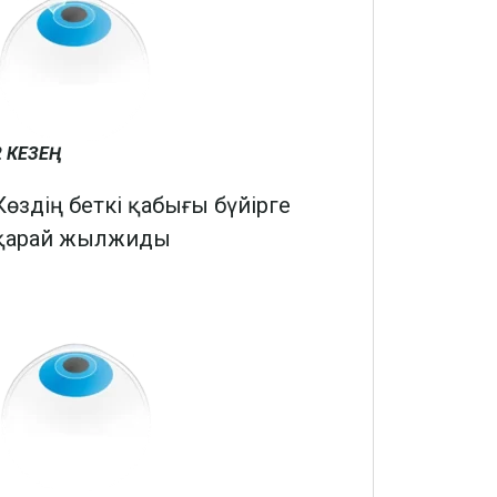
 КЕЗЕҢ
Көздің беткі қабығы бүйірге
қарай жылжиды