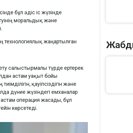
сінде бұл әдіс іс жүзінде
етуінің моральдық және
.
нің технологиялық жаңартылған
Жабд
үзету салыстырмалы түрде ертерек
ылдан астам уақыт бойы
тиімділігін, қауіпсіздігін және
лда дүние жүзіндегі емханалар
астам операция жасады, бұл
йін көрсетеді.