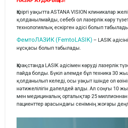
НАЗАР АУДАРЫҢЫЗ!
Қазіргі уақытта ASTANA VISION клиникалар желі
қолданылмайды, себебі ол лазерлік көру түз
технологиялық ескірген әдісі болып табылады
ФемтоЛАЗИК (FemtoLASIK)
– LASIK әдісі
нұсқасы болып табылады.
Қазақстанда LASIK әдісімен көруді лазерлік т
пайда болды. Бүкіл әлемде бұл техника 30 ж
қолданылып келеді, осы уақыт ішінде ол өзінің 
нәтижелілігін дәлелдей алды. Ал соңғы 10 жы
мен медициналық орталықтар 25 миллионнан 
пациенттер арасындағы сенімнің жоғары деңге