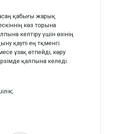
қасаң қабығы жарық
скіннің көз торына
лпына келтіру үшін өзінің
ыну қаупі ең тқменгі
есе ұзақ өтпейді, көру
рзімде қалпына келеді.
ілік;