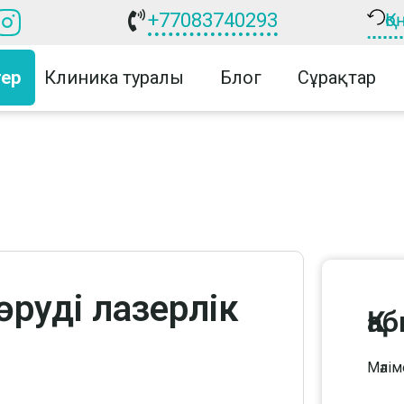
+77083740293
Қ
тер
Клиника туралы
Блог
Сұрақтар
өруді лазерлік
Қа
Мәлім