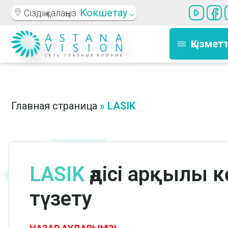
Кокшетау
Сіздің қалаңыз:
Қызмет
Главная страница
»
LASIK
LASIK
әдісі арқылы к
түзету