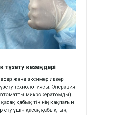
ік түзету кезеңдері
әсер және эксимер лазер
түзету технологиясы. Операция
автоматты микрокератомды)
қасақ қабық тінінің қақпағын
ер ету үшін қасаң қабықтың