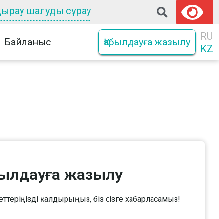
оңырау шалуды сұрау
RU
Байланыс
Қабылдауға жазылу
KZ
былдауға жазылу
еттеріңізді қалдырыңыз, біз сізге хабарласамыз!