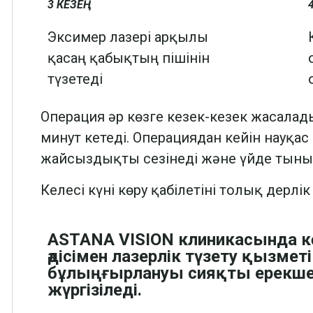
3 КЕЗЕҢ
4
Эксимер лазері арқылы
қасаң қабықтың пішінін
түзетеді
Операция әр көзге кезек-кезек жасалады
минут кетеді. Операциядан кейін науқас 
жайсыздықты сезінеді және үйде тыны
Келесі күні көру қабілетіні толық дерлі
ASTANA VISION клиникасында кө
әдісімен лазерлік түзету қызме
бұлыңғырлануы сияқты ерекше
жүргізіледі.