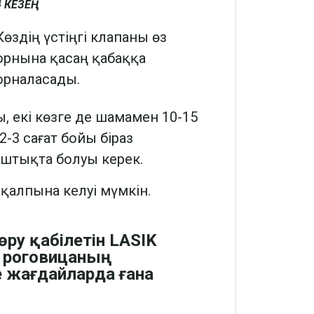
 КЕЗЕҢ
Көздің үстіңгі клапаны өз
орнына қасаң қабаққа
орналасады.
, екі көзге де шамамен 10-15
2-3 сағат бойы біраз
штықта болуы керек.
к қалпына келуі мүмкін.
ру қабілетін LASIK
ті роговицаның
 жағдайларда ғана