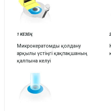
1 КЕЗЕҢ
2
Микрокератомды қолдану
арқылы үстіңгі қақпақшаның
қалпына келуі