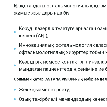
Қазақстандағы офтальмологиялық қызм
жұмыс жылдарында біз:
Көруді лазерлік түзетуге арналған о
кешені (АҚШ);
Инновациялық офтальмология саласы
офтальмологиялық хирургтер тобын 
Көзілдірік немесе контактілі линзал
мыңдаған пациенттердің сеніміне ие 
Сонымен қатар, ASTANA VISION-ның әрбір емделу
Жеке қызмет көрсету;
Озық тәжірбиелі мамандардың кеңест