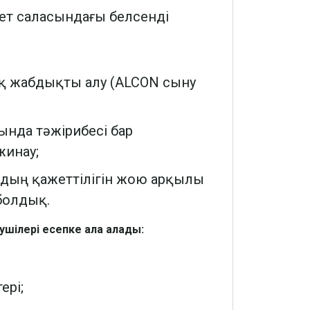
ет саласындағы белсенді
зық жабдықты алу (ALCON сыну
нда тәжірибесі бар
жинау;
ардың қажеттілігін жою арқылы
болдық.
шілері есепке ала алады:
ері;