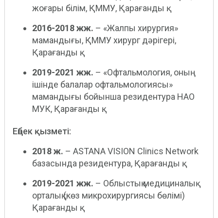
жоғары білім, ҚММУ, Қарағанды қ.
2016-2018 жж.
– «Жалпы хирургия»
мамандығы, ҚММУ хирург дәрігері,
Қарағанды қ.
2019-2021 жж.
– «Офтальмология, оның
ішінде балалар офтальмологиясы»
мамандығы бойынша резидентура НАО
МУК, Қарағанды қ.
Еңбек қызметі:
2018 ж.
– ASTANA VISION Clinics Network
базасында резидентура, Қарағанды қ.
2019-2021 жж.
– Облыстық медициналық
орталық (көз микрохирургиясы бөлімі)
Қарағанды қ.