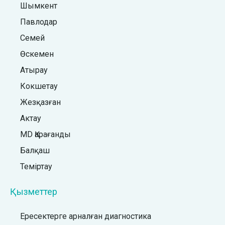
Шымкент
Павлодар
Семей
Өскемен
Атырау
Кокшетау
Жезқазған
Актау
MD Қарағанды
Балқаш
Теміртау
Қызметтер
Ересектерге арналған диагностика