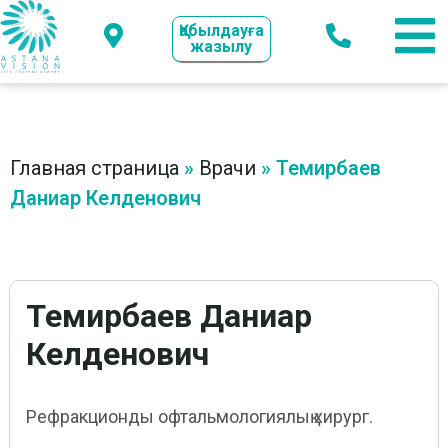
Қабылдауға
жазылу
Главная страница
»
Врачи
»
Темирбаев
Даниар Келденович
Темирбаев Даниар
Келденович
Рефракционды офтальмологиялық хирург.