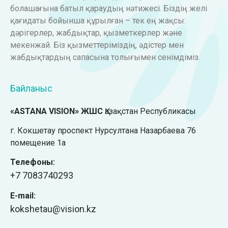
болашағына батыл қараудың нәтижесі. Біздің желі
қағидаты бойынша құрылған – тек ең жақсы:
дәрігерлер, жабдықтар, қызметкерлер және
мекенжай. Біз қызметтеріміздің, әдістер мен
жабдықтардың сапасына толығымен сенімдіміз.
Байланыс
«ASTANA VISION» ЖШС
Қазақстан Республикасы
г. Кокшетау проспект Нурсултана Назарбаева 76
помещение 1а
Телефоны:
+7
7083740293
E-mail:
kokshetau@vision.kz