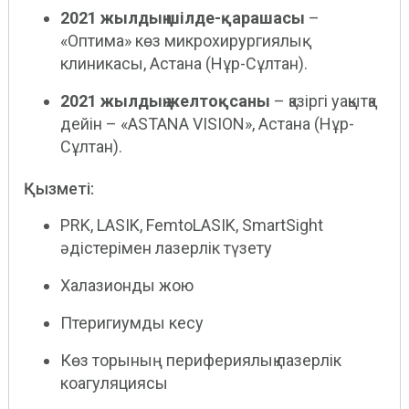
2021 жылдың шілде-қарашасы
–
«Оптима» көз микрохирургиялық
клиникасы, Астана (Нұр-Сұлтан).
2021 жылдың желтоқсаны
– қазіргі уақытқа
дейін – «ASTANA VISION», Астана (Нұр-
Сұлтан).
Қызметі:
PRK, LASIK, FemtoLASIK, SmartSight
әдістерімен лазерлік түзету
Халазионды жою
Птеригиумды кесу
Көз торының перифериялық лазерлік
коагуляциясы