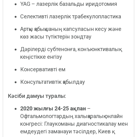
YAG – лазерлік базальды иридотомия
Селективті лазерлік трабекулопластика
Артқы қабықшаның капсуласын кесу және
көз жасы түтіктерін зондтау
Дәрілерді субтенонға, конъюнктивалық
кеңістікке енгізу
Консервативті ем
Консультативтік қабылдау
Кәсіби дамуы туралы:
2020 жылғы 24-25 ақпан
–
Офтальмологтардың халықаралық онлайн
конгресі: Глаукоманы диагностикалау мен
емдеудегі заманауи тәсілдер, Киев қ.