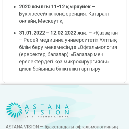
2020 жылғы 11-12 қыркүйек
–
Бүкілресейлік конференция: Катаракт
онлайн, Мәскеут қ.
31.01.2022 – 12.02.2022 жж.
– «Қазақстан
– Ресей медицина университеті» Ұлттық
білім беру мекемесінде «Офтальмология
(ересектер, балалар): «Балалар мен
ересектердегі көз микрохирургиясы»
циклі бойынша біліктілікті арттыру
ASTANA VISION — Қазақстандағы офтальмологияның