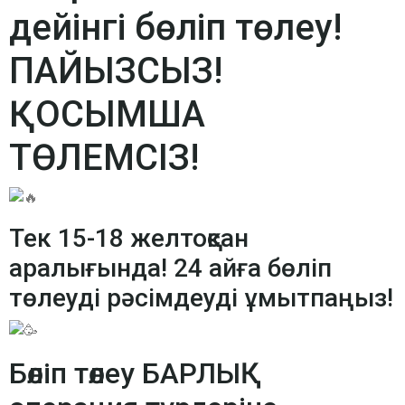
дейінгі бөліп төлеу!
ПАЙЫЗСЫЗ!
ҚОСЫМША
ТӨЛЕМСІЗ!
Тек 15-18 желтоқсан
аралығында! 24 айға бөліп
төлеуді рәсімдеуді ұмытпаңыз!
Бөліп төлеу БАРЛЫҚ