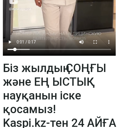
Біз жылдың СОҢҒЫ
және ЕҢ ЫСТЫҚ
науқанын іске
қосамыз!
Kaspi.kz-тен 24 АЙҒА