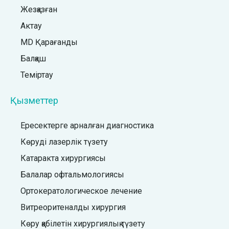
Жезқазған
Актау
MD Қарағанды
Балқаш
Теміртау
Қызметтер
Ересектерге арналған диагностика
Көруді лазерлік түзету
Катаракта хирургиясы
Балалар офтальмологиясы
Ортокератологическое лечение
Витреоритеналды хирургия
Көру қабілетін хирургиялық түзету