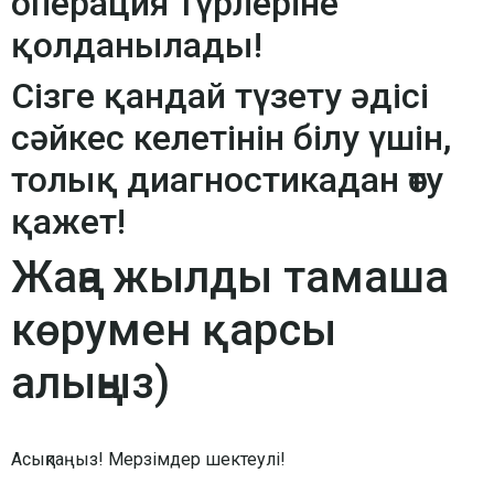
операция түрлеріне
қолданылады!
Сізге қандай түзету әдісі
сәйкес келетінін білу үшін,
толық диагностикадан өту
қажет!
Жаңа жылды тамаша
көрумен қарсы
алыңыз)
Асықпаңыз! Мерзімдер шектеулі!