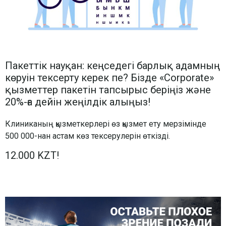
Пакеттік науқан: кеңседегі барлық адамның
көруін тексерту керек пе? Бізде «Corporate»
қызметтер пакетін тапсырыс беріңіз және
20%-ға дейін жеңілдік алыңыз!
Клиниканың қызметкерлері өз қызмет ету мерзімінде
500 000-нан астам көз тексерулерін өткізді.
12.000 KZT!