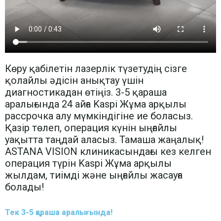
Көру қабілетін лазерлік түзетудің сізге
қолайлы әдісін анықтау үшін
диагностикадан өтіңіз. 3-5 қараша
аралығында 24 айға Kaspi Жұма арқылы
рассрочка алу мүмкіндігіне ие боласыз.
Қазір төлеп, операция күнін ыңғайлы
уақытта таңдай аласыз. Тамаша жаңалық!
ASTANA VISION клиникасындағы кез келген
операция түрін Kaspi Жұма арқылы
жылдам, тиімді және ыңғайлы жасауға
болады!
Тек 3-5 қараша аралығында!