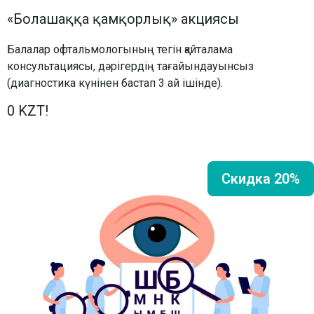
«Болашаққа қамқорлық» акциясы
Балалар офтальмологының тегін қайталама
консультациясы, дәрігердің тағайындауынсыз
(диагностика күнінен бастап 3 ай ішінде).
0 KZT!
Скидка 20%