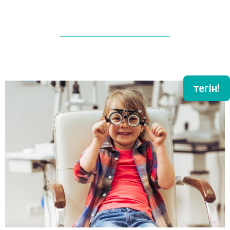
тегін!