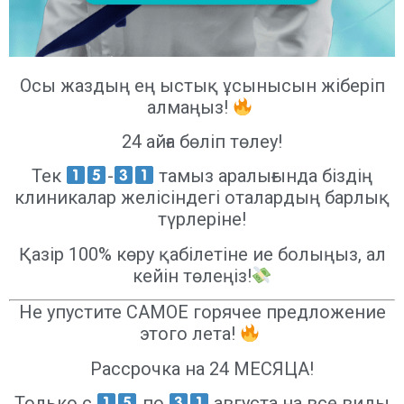
Осы жаздың ең ыстық ұсынысын жіберіп
алмаңыз!
24 айға бөліп төлеу!
Тек
-
тамыз аралығында біздің
клиникалар желісіндегі оталардың барлық
түрлеріне!
Қазір 100% көру қабілетіне ие болыңыз, ал
кейін төлеңіз!
Не упустите САМОЕ горячее предложение
этого лета!
Рассрочка на 24 МЕСЯЦА!
Только с
по
августа на все виды