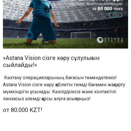
«Astana Vision сізге көру сұлулығын
сыйлайды!»
Көзтану операцияларының бағасын төмендетеміз!
Astana Vision сізге көру қабілетін тиімді бағамен жақсарту
мүмкіндігін ұсынады. Көзілдіріксіз және контактілі
линзасыз әлемді қарсы алуға асықпаңыз!
от 80.000 KZT!