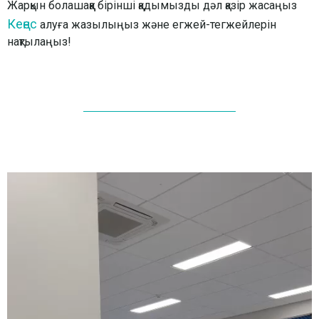
Жарқын болашаққа бірінші қадымызды дәл қазір жасаңыз
Кеңес
алуға жазылыңыз және егжей-тегжейлерін
нақтылаңыз!