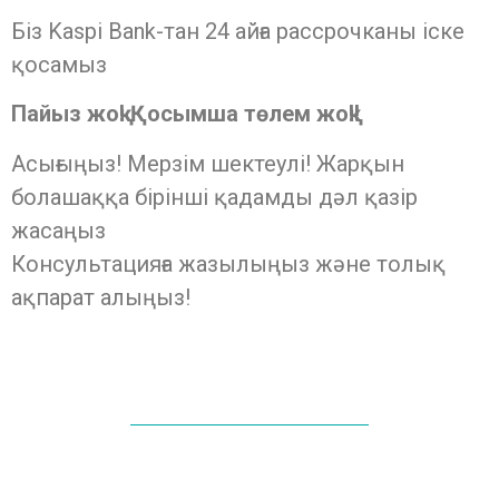
Біз Kaspi Bank-тан 24 айға рассрочканы іске
қосамыз
Пайыз жоқ! Қосымша төлем жоқ!!
Асығыңыз! Мерзім шектеулі! Жарқын
болашаққа бірінші қадамды дәл қазір
жасаңыз
Консультацияға жазылыңыз және толық
ақпарат алыңыз!