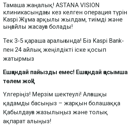
Тамаша жаңалық! ASTANA VISION
клиникасындағы кез келген операция түрін
Kaspi Жұма арқылы жылдам, тиімді және
ыңғайлы жасауға болады!
Тек 3-5 қараша аралығында! Біз Kaspi Bank-
пен 24 айлық жеңілдікті іске қосып
жатырмыз
Ешқандай пайызды емес! Ешқандай қосымша
төлем жоқ!!
Үлгеріңіз! Мерзім шектеулі! Алғашқы
қадамды басыңыз – жарқын болашаққа
Қабылдауға жазылыңыз және толық
ақпарат алыңыз!