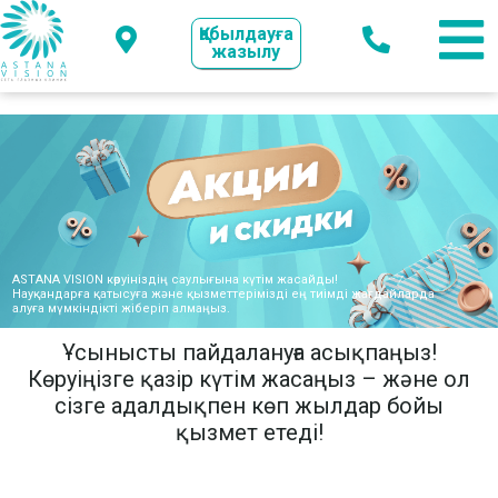
Қабылдауға
жазылу
ASTANA VISION көруініздің саулығына күтім жасайды!
Науқандарға қатысуға және қызметтерімізді ең тиімді жағдайларда
алуға мүмкіндікті жіберіп алмаңыз.
Ұсынысты пайдалануға асықпаңыз!
Көруіңізге қазір күтім жасаңыз – және ол
сізге адалдықпен көп жылдар бойы
қызмет етеді!