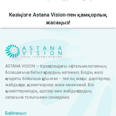
Көзіңізге Astana Vision-пен қамқорлық
жасаңыз!
ASTANA VISION — Қазақстандағы офтальмологияның
болашағына батыл қараудың нәтижесі. Біздің желі
қағидаты бойынша құрылған – тек ең жақсы: дәрігерлер,
жабдықтар, қызметкерлер және мекенжай. Біз
қызметтеріміздің, әдістер мен жабдықтардың
сапасына толығымен сенімдіміз.
Байланыс