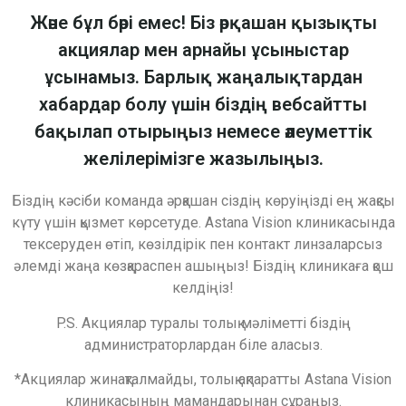
Және бұл бәрі емес! Біз әрқашан қызықты
акциялар мен арнайы ұсыныстар
ұсынамыз. Барлық жаңалықтардан
хабардар болу үшін біздің вебсайтты
бақылап отырыңыз немесе әлеуметтік
желілерімізге жазылыңыз.
Біздің кәсіби команда әрқашан сіздің көруіңізді ең жақсы
күту үшін қызмет көрсетуде. Astana Vision клиникасында
тексеруден өтіп, көзілдірік пен контакт линзаларсыз
әлемді жаңа көзқараспен ашыңыз! Біздің клиникаға қош
келдіңіз!
P.S. Акциялар туралы толық мәліметті біздің
администраторлардан біле аласыз.
*Акциялар жинақталмайды, толық ақпаратты Astana Vision
клиникасының мамандарынан сұраңыз.