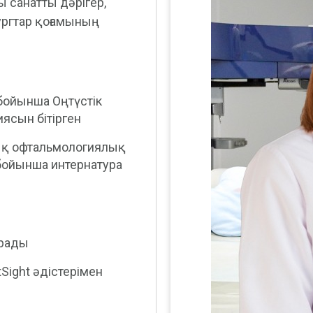
 санатты дәрігер,
ургтар қоғамының
бойынша Оңтүстік
ясын бітірген
ық офтальмологиялық
бойынша интернатура
ырады
tSight әдістерімен