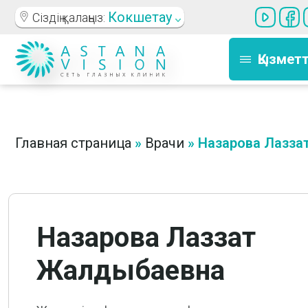
Кокшетау
Сіздің қалаңыз:
Қызмет
Главная страница
»
Врачи
»
Назарова Лазза
Назарова Лаззат
Жалдыбаевна