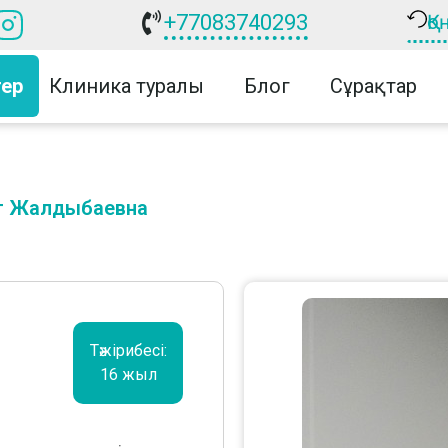
+77083740293
Қ
тер
Клиника туралы
Блог
Сұрақтар
т Жалдыбаевна
Тәжірибесі:
16 жыл