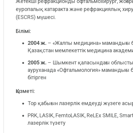
Жетекші рефракционды офтальмохирург, жоғары
еуропалық катаракта және рефракциялық хир
(ESCRS) мүшесі.
Білімі:
2004 ж.
– «Жалпы медицина» мамандығы 
Қазақстан мемлекеттік медицина академи
2005 ж.
– Шымкент қаласындағы облыст
ауруханада «Офтальмология» мамандығы 
бітірген
Қызметі:
Тор қабығын лазерлік емдеуді жүзеге ас
PRK, LASIK, FemtoLASIK, ReLEx SMILE, Smar
лазерлік түзету