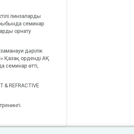
тілі линзаларды
қырыбында семинар
арды орнату
заманауи дәрілік
» Қазақ орденді АҚ
а семинар өтті,
T & REFRACTIVE
тренингі.