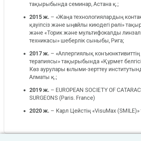
тақырыбында семинар, Астана қ.;
2015 ж.
– «Жаңа технологиялардың контак
қауіпсіз және ыңғайлы киюдегі рөлі» та
және «Торик және мультифокалды линзал
техникасы» шеберлік сыныбы, Рига;
2017 ж.
– «Аллергиялық конъюнктивиттің 
терапиясы» тақырыбында «Құрмет белгісі
Көз аурулары ғылыми-зерттеу институтынд
Алматы қ.;
2019 ж.
– EUROPEAN SOCIETY OF CATARAC
SURGEONS (Paris. France)
2020 ж.
– Карл Цейстің «VisuMax (SMILE)» 