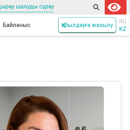
оңырау шалуды сұрау
RU
Байланыс
Қабылдауға жазылу
KZ