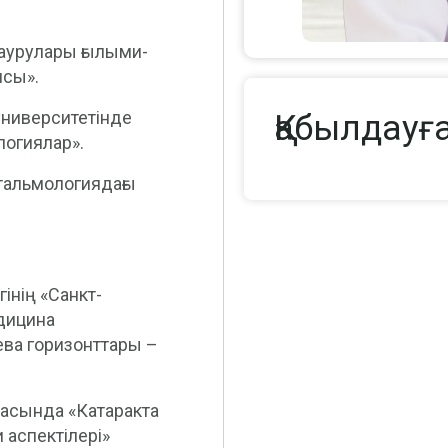
аурулары ғылыми-
ясы».
университетінде
Қабылдауғ
огиялар».
тальмологиядағы
інің «Санкт-
дицина
ва горизонттары –
асында «Катаракта
аспектілері»