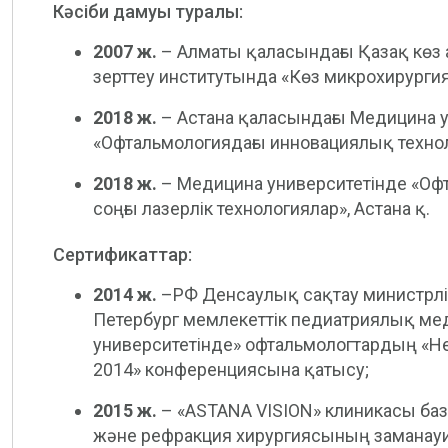
Кәсіби дамуы туралы:
2007 ж.
– Алматы қаласындағы Қазақ көз 
зерттеу институтында «Көз микрохирурги
2018 ж.
– Астана қаласындағы Медицина 
«Офтальмологиядағы инновациялық технол
2018 ж.
– Медицина университетінде «Оф
соңғы лазерлік технологиялар», Астана қ.
Сертификаттар:
2014 ж.
–РФ Денсаулық сақтау министрліг
Петербург мемлекеттік педиатриялық ме
университетінде» офтальмологтардың «Не
2014» конференциясына қатысу;
2015 ж.
– «ASTANA VISION» клиникасы баз
және рефракция хирургиясының заманауи 