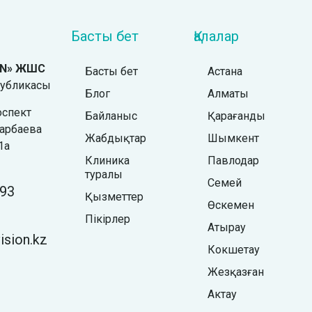
Басты бет
Қалалар
ON» ЖШС
Басты бет
Астана
публикасы
Блог
Алматы
оспект
Байланыс
Қарағанды
зарбаева
Жабдықтар
Шымкент
1а
Клиника
Павлодар
туралы
Семей
93
Қызметтер
Өскемен
Пікірлер
Атырау
sion.kz
Кокшетау
Жезқазған
Актау