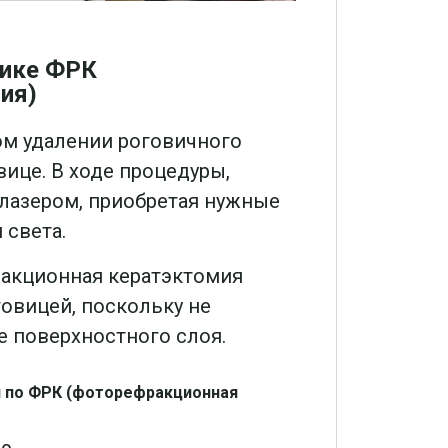
дике ФРК
ия)
ом удалении роговичного
вице. В ходе процедуры,
лазером, приобретая нужные
 света.
ракционная кератэктомия
говицей, поскольку не
е поверхностного слоя.
я по ФРК (фоторефракционная