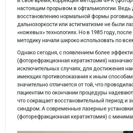
В свое время, коррекция методом ФРК (фотор
настоящим прорывом в офтальмологии. Ведь д
восстановлению нормальной формы роговицы 
дальнозоркости или астигматизме не были ла
«ножевых» технологиях. Но в 1985 году, посл
методику начали широко использовать по все
Однако сегодня, с появлением более эффект
(фоторефракционная кератэктомия) назначают
исключительных случаях, для достижения наи
имеющих противопоказания к иным способам
значительно отличается от той, что проводила
пациентам по окончании процедуры надевают
что сокращает восстановительный период и з
синдром. А современные лазерные установк
(фоторефракционная кератэктомия) с миним