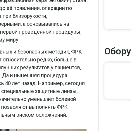
ефракционная кератэктомия) стала
о её появления, операции по
при близорукости,
зерными, а основывались на
е первой проведенной процедуры,
му миру.
Обору
ивных и безопасных методик, ФРК
 относительно редко, больше в
лучших результатов у пациентов,
. Да и нынешняя процедура
сь 40 лет назад. Например, сегодня
 специальные защитные линзы,
начительно уменьшает болевой
и позволяют выполнять ФРК
альным риском осложнений.