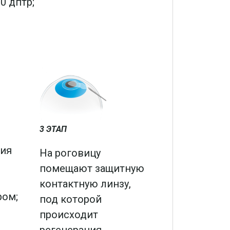
0 дптр;
3 ЭТАП
ция
На роговицу
помещают защитную
контактную линзу,
ром;
под которой
происходит