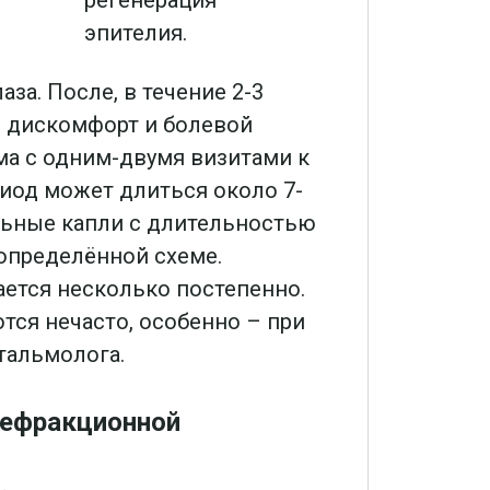
регенерация
эпителия.
аза. После, в течение 2-3
й дискомфорт и болевой
ма с одним-двумя визитами к
иод может длиться около 7-
льные капли с длительностью
определённой схеме.
ется несколько постепенно.
ся нечасто, особенно – при
тальмолога.
рефракционной