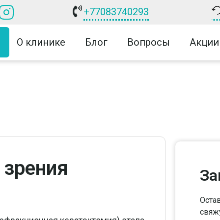
+77083740293
О клинике
Блог
Вопросы
Акции
 зрения
За
Остав
свяжу