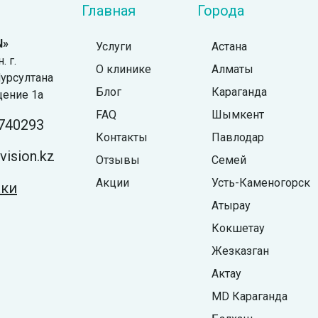
Главная
Города
N»
Услуги
Астана
 г.
О клинике
Алматы
урсултана
Блог
Караганда
щение 1а
FAQ
Шымкент
740293
Контакты
Павлодар
ision.kz
Отзывы
Семей
Акции
Усть-Каменогорск
жки
Атырау
Кокшетау
Жезказган
Актау
MD Караганда