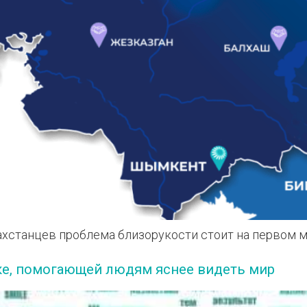
ахстанцев проблема близорукости стоит на первом 
нике, помогающей людям яснее видеть мир