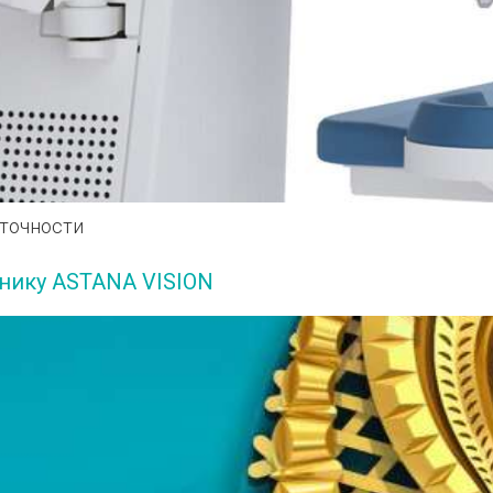
 точности
нику ASTANA VISION