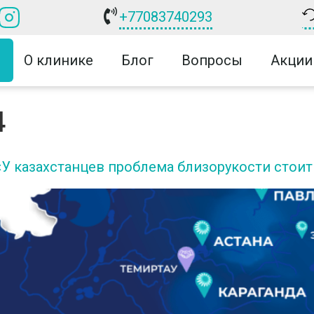
+77083740293
О клинике
Блог
Вопросы
Акции
4
У казахстанцев проблема близорукости стоит