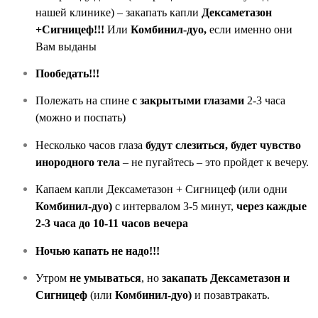
нашей клинике) – закапать капли
Дексаметазон
+Сигницеф!!!
Или
Комбинил-дуо,
если именно они
Вам выданы
Пообедать!!!
Полежать на спине
с закрытыми глазами
2-3 часа
(можно и поспать)
Несколько часов глаза
будут слезиться, будет чувство
инородного тела
– не пугайтесь – это пройдет к вечеру.
Капаем капли Дексаметазон + Сигницеф (или одни
Комбинил-дуо)
с интервалом 3-5 минут,
через каждые
2-3 часа до 10-11 часов вечера
Ночью капать не надо!!!
Утром
не умываться
, но
закапать Дексаметазон и
Сигницеф
(или
Комбинил-дуо)
и позавтракать.