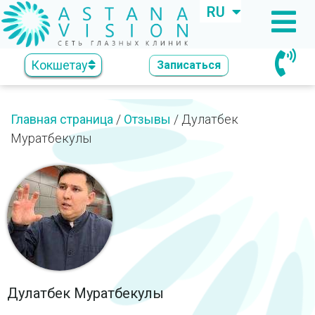
RU
KZ
Кокшетау
Записаться
Главная страница
/
Отзывы
/
Дулатбек
Муратбекулы
Дулатбек Муратбекулы