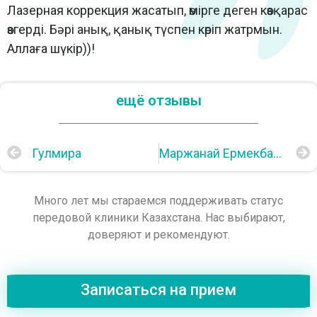
Лазерная коррекция жасатып, өмірге деген көзқарас
өзгерді. Бәрі анық, қанық түспен көріп жатрмын.
Аллаға шүкір))!
ещё отзывы
Гулмира
Маржанай Ермекбаева
Много лет мы стараемся поддерживать статус
передовой клиники Казахстана. Нас выбирают,
доверяют и рекомендуют.
Записаться на прием