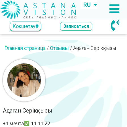
RU
KZ
Кокшетау
Записаться
Главная страница
/
Отзывы
/
Аңсаған Серікқызы
Аңсаған Серікқызы
+1 мечта
11.11.22