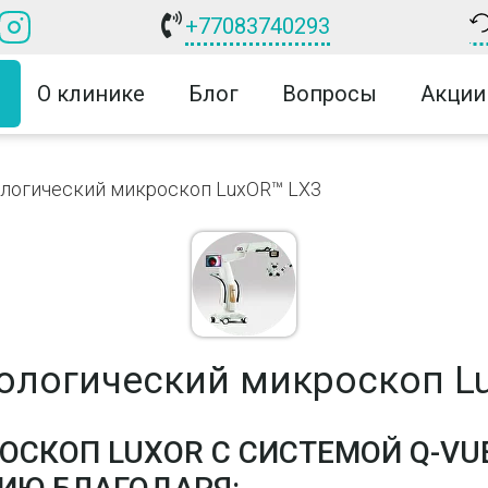
+77083740293
О клинике
Блог
Вопросы
Акции
логический микроскоп LuxOR™ LX3
логический микроскоп L
СКОП LUXOR С СИСТЕМОЙ Q-VU