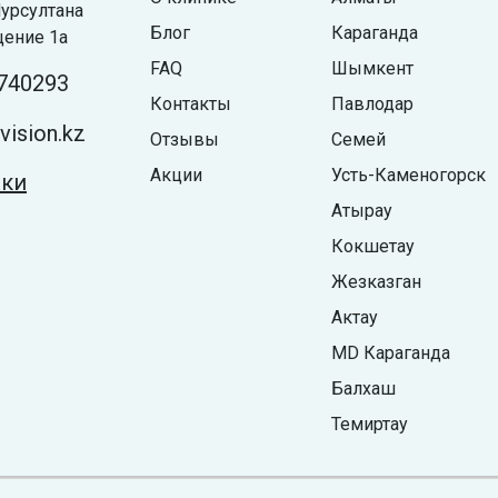
урсултана
Блог
Караганда
щение 1а
FAQ
Шымкент
740293
Контакты
Павлодар
ision.kz
Отзывы
Семей
Акции
Усть-Каменогорск
жки
Атырау
Кокшетау
Жезказган
Актау
MD Караганда
Балхаш
Темиртау