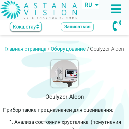
RU
KZ
Кокшетау
Записаться
Главная страница
/
Оборудование
/
Oculyzer Alcon
Oculyzer Alcon
Прибор также предназначен для оценивания:
Анализа состояния хрусталика (помутнения