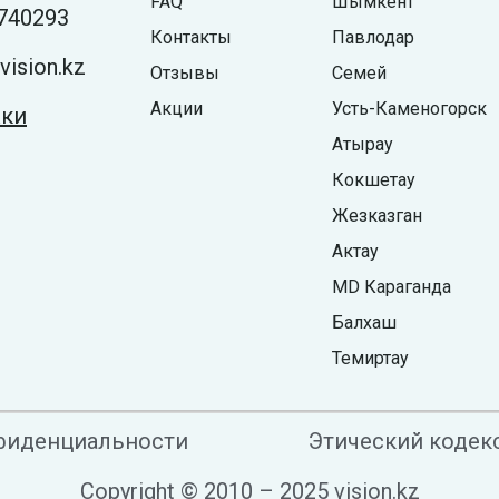
FAQ
Шымкент
740293
Контакты
Павлодар
ision.kz
Отзывы
Семей
Акции
Усть-Каменогорск
жки
Атырау
Кокшетау
Жезказган
Актау
MD Караганда
Балхаш
Темиртау
фиденциальности
Этический кодек
Copyright © 2010 – 2025 vision.kz