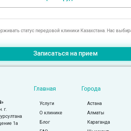
рживать статус передовой клиники Казахстана. Нас выби
Записаться на прием
Главная
Города
N»
Услуги
Астана
 г.
О клинике
Алматы
урсултана
Блог
Караганда
щение 1а