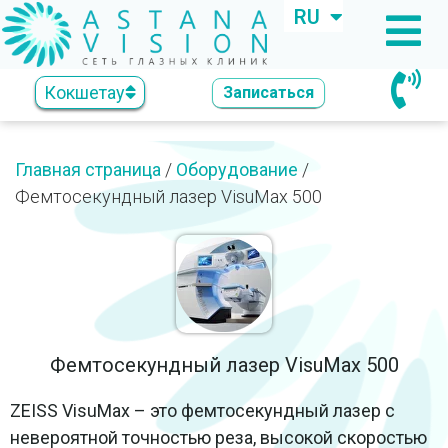
RU
KZ
Кокшетау
Записаться
Главная страница
/
Оборудование
/
Фемтосекундный лазер VisuMax 500
Фемтосекундный лазер VisuMax 500
ZEISS VisuMax – это фемтосекундный лазер с
невероятной точностью реза, высокой скоростью