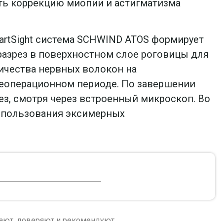
ть коррекцию миопии и астигматизма
artSight система SCHWIND ATOS формирует
разрез в поверхностном слое роговицы для
ичества нервных волокон на
слеоперационном периоде. По завершении
ез, смотря через встроенный микроскоп. Во
 использования эксимерных
рают, доверяют и рекомендуют.