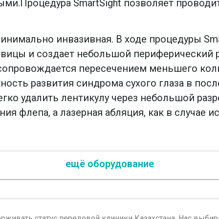
ми.Процедура SmartSight позволяет проводи
инимально инвазивная. В ходе процедуры Sm
говицы и создает небольшой периферический 
ht сопровождается пересечением меньшего кол
тность развития синдрома сухого глаза в по
егко удалить лентикулу через небольшой разр
ния флепа, а лазерная абляция, как в случае
ещё оборудование
рживать статус передовой клиники Казахстана. Нас выби