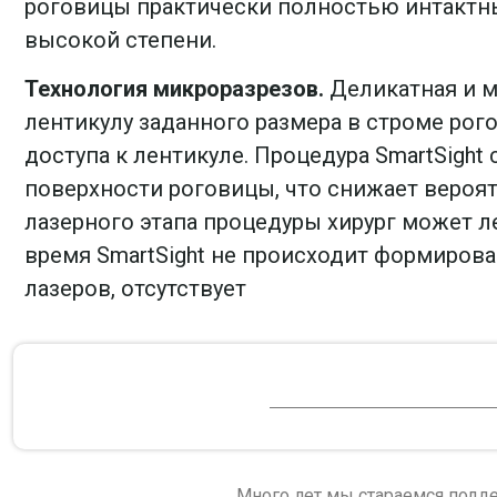
роговицы практически полностью интактны
высокой степени.
Технология микроразрезов.
Деликатная и м
лентикулу заданного размера в строме ро
доступа к лентикуле. Процедура SmartSig
поверхности роговицы, что снижает вероя
лазерного этапа процедуры хирург может л
время SmartSight не происходит формирова
лазеров, отсутствует
Много лет мы стараемся подде