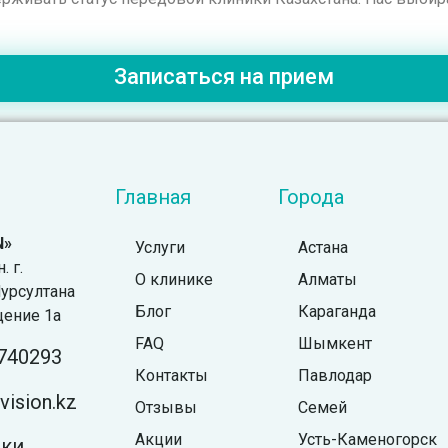
Записаться на прием
Главная
Города
N»
Услуги
Астана
 г.
О клинике
Алматы
урсултана
Блог
Караганда
щение 1а
FAQ
Шымкент
740293
Контакты
Павлодар
ision.kz
Отзывы
Семей
Акции
Усть-Каменогорск
жки