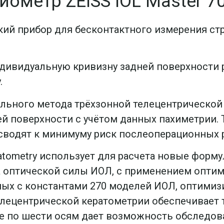
иометр ZEISS IOL Master 7
ский прибор для бесконтактного измерения ст
индивидуальную кривизну задней поверхности
.
никального метода трёхзонной телецентрическ
й поверхности с учётом данных пахиметрии. T
 сводят к минимуму риск послеоперационных
eratometry использует для расчета новые форм
а оптической силы ИОЛ, с применением опти
ных с константами 270 моделей ИОЛ, оптимиз
елецентрической кератометрии обеспечивает
е по шести осям дает возможность обследов