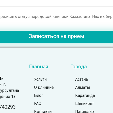
рживать статус передовой клиники Казахстана. Нас выби
Записаться на прием
Главная
Города
N»
Услуги
Астана
 г.
О клинике
Алматы
урсултана
Блог
Караганда
щение 1а
FAQ
Шымкент
740293
Контакты
Павлодар