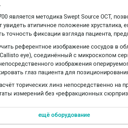
.
700 является методика Swept Source OCT, по
яет увидеть атипичное положение хрусталика,
ть точность фиксации взгляда пациента, пре
учить референтное изображение сосудов в об
allisto eye), соединённый с микроскопом сер
епосредственного изображения оперируемого
ировать глаз пациента для позиционировани
расчёт торических линз непосредственно на п
льтаты измерений без «рефракционных сюрпри
ещё оборудование