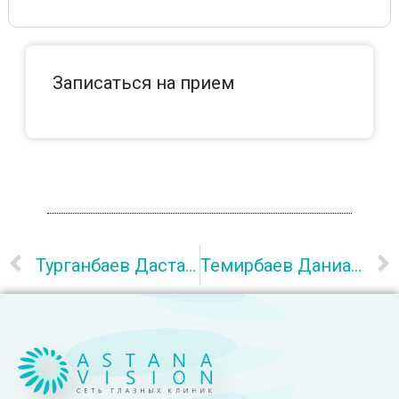
Записаться на прием
Турганбаев Дастан Кайратович
Темирбаев Даниар Келденулы