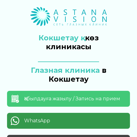
Кокшетау қ.
көз
клиникасы
Глазная клиника
в
Кокшетау
Қабылдауға жазылу / Запись на прием
WhatsApp